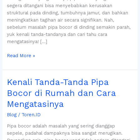
segera ditangani bisa menyebabkan kerusakan
struktural pada dinding, tumbuhnya jamur, dan bahkan
meningkatkan tagihan air secara signifikan. Nah,
sebelum masalah pipa bocor di dinding semakin parah,
yuk kenali tanda-tandanya dan cari tahu cara
mengatasinya! […]
Read More »
Kenali
Kenali Tanda-Tanda Pipa
Tanda-
Bocor di Rumah dan Cara
Tanda
Pipa
Mengatasinya
Bocor
Blog
/
Toren.ID
di
Rumah
Pipa bocor adalah masalah yang sering dianggap
dan
sepele, padahal dampaknya bisa sangat merugikan.
Cara