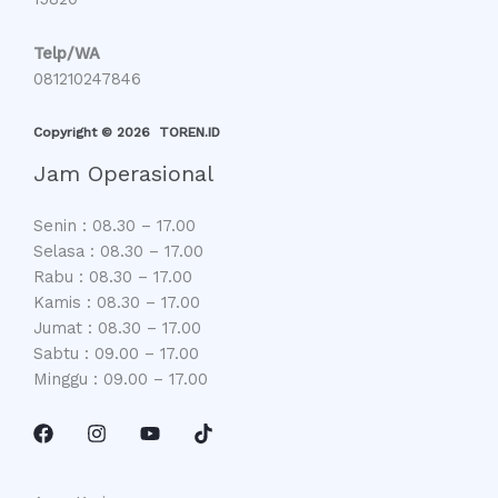
Telp/WA
081210247846
Copyright © 2026 TOREN.ID
Jam Operasional
Senin : 08.30 – 17.00
Selasa : 08.30 – 17.00
Rabu : 08.30 – 17.00
Kamis : 08.30 – 17.00
Jumat : 08.30 – 17.00
Sabtu : 09.00 – 17.00
Minggu : 09.00 – 17.00