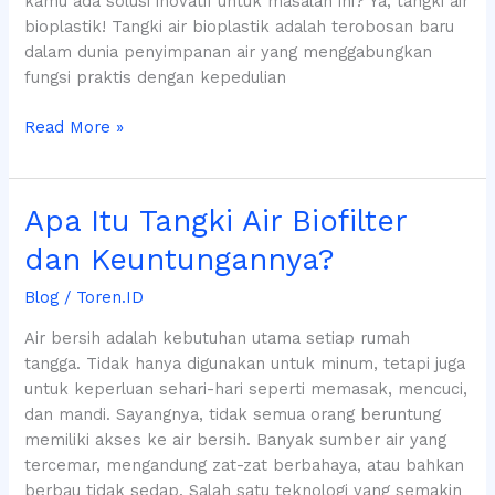
kamu ada solusi inovatif untuk masalah ini? Ya, tangki air
bioplastik! Tangki air bioplastik adalah terobosan baru
dalam dunia penyimpanan air yang menggabungkan
fungsi praktis dengan kepedulian
Read More »
Apa
Apa Itu Tangki Air Biofilter
Itu
dan Keuntungannya?
Tangki
Air
Blog
/
Toren.ID
Biofilter
Air bersih adalah kebutuhan utama setiap rumah
dan
tangga. Tidak hanya digunakan untuk minum, tetapi juga
Keuntungannya?
untuk keperluan sehari-hari seperti memasak, mencuci,
dan mandi. Sayangnya, tidak semua orang beruntung
memiliki akses ke air bersih. Banyak sumber air yang
tercemar, mengandung zat-zat berbahaya, atau bahkan
berbau tidak sedap. Salah satu teknologi yang semakin