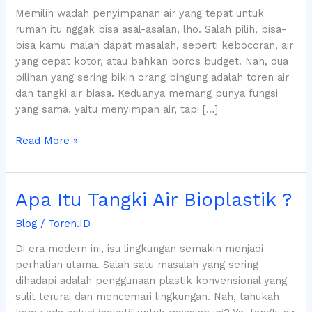
Memilih wadah penyimpanan air yang tepat untuk
Biasa:
rumah itu nggak bisa asal-asalan, lho. Salah pilih, bisa-
Mana
bisa kamu malah dapat masalah, seperti kebocoran, air
yang
yang cepat kotor, atau bahkan boros budget. Nah, dua
Lebih
pilihan yang sering bikin orang bingung adalah toren air
Cocok
dan tangki air biasa. Keduanya memang punya fungsi
untuk
yang sama, yaitu menyimpan air, tapi […]
Rumahmu?
Read More »
Apa
Apa Itu Tangki Air Bioplastik ?
Itu
Blog
/
Toren.ID
Tangki
Air
Di era modern ini, isu lingkungan semakin menjadi
Bioplastik
perhatian utama. Salah satu masalah yang sering
?
dihadapi adalah penggunaan plastik konvensional yang
sulit terurai dan mencemari lingkungan. Nah, tahukah