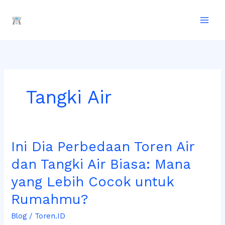
Lewati
ke
konten
Tangki Air
Ini
Ini Dia Perbedaan Toren Air
Dia
dan Tangki Air Biasa: Mana
Perbedaan
Toren
yang Lebih Cocok untuk
Air
Rumahmu?
dan
Tangki
Blog
/
Toren.ID
Air