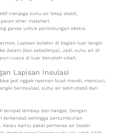
ektif menjaga suhu air tetap stabil.
aparan sinar matahari.
ding ganda untuk perlindungan ekstra.
termos. Lapisan isolator di bagian luar tangki
e dalam (dan sebaliknya). Jadi, suhu air di
ipun cuaca di luar berubah-ubah.
gan Lapisan Insulasi
n bisa jadi nggak nyaman buat mandi, mencuci,
ngki berinsulasi, suhu air lebih stabil dan
i tempat lembap dan hangat. Dengan
bih terkendali sehingga pertumbuhan
l. Kalau kamu pakai pemanas air (water
antu hemat energi karena suhu air udah lebih