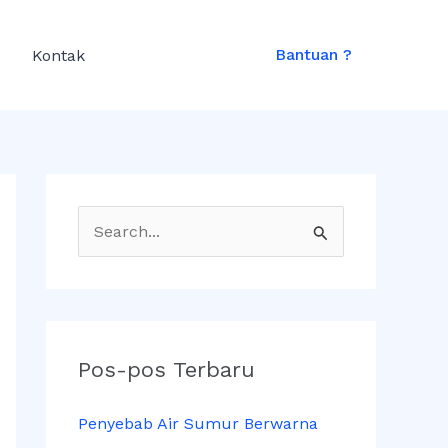
A
r
Bantuan ?
Kontak
s
i
p
C
a
r
i
u
Pos-pos Terbaru
n
Penyebab Air Sumur Berwarna
t