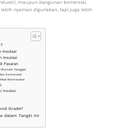
ndustri, maupun bangunan komersial.
 lebih nyaman digunakan, tapi juga lebih
i?
 Insulasi
 Insulasi
 di Pasaran
ik (Rumah Tangga)
i dan Komersial
tikal Berinsulasi
i
 Insulasi
Food Grade?
e dalam Tangki Air