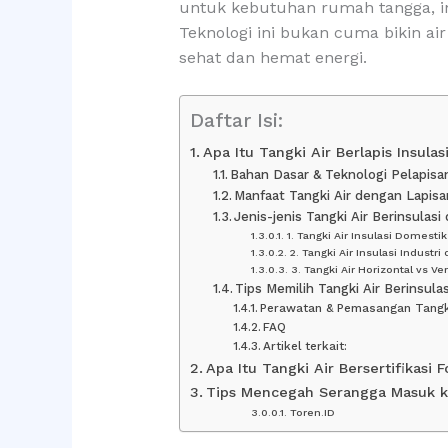
untuk kebutuhan rumah tangga, i
Teknologi ini bukan cuma bikin air
sehat dan hemat energi.
Daftar Isi:
Apa Itu Tangki Air Berlapis Insulas
Bahan Dasar & Teknologi Pelapisan
Manfaat Tangki Air dengan Lapisan
Jenis-jenis Tangki Air Berinsulasi
1. Tangki Air Insulasi Domest
2. Tangki Air Insulasi Industr
3. Tangki Air Horizontal vs Ver
Tips Memilih Tangki Air Berinsulas
Perawatan & Pemasangan Tangki
FAQ
Artikel terkait:
Apa Itu Tangki Air Bersertifikasi 
Tips Mencegah Serangga Masuk k
Toren.ID