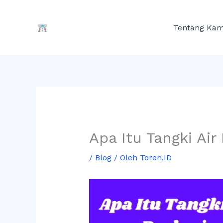
Lewati
ke
Tentang Kam
konten
Apa Itu Tangki Air
/
Blog
/ Oleh
Toren.ID