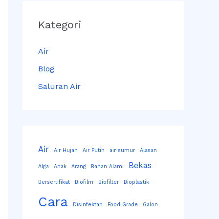
Kategori
Air
Blog
Saluran Air
Air
Air Hujan
Air Putih
air sumur
Alasan
Bekas
Alga
Anak
Arang
Bahan Alami
Bersertifikat
Biofilm
Biofilter
Bioplastik
Cara
Disinfektan
Food Grade
Galon