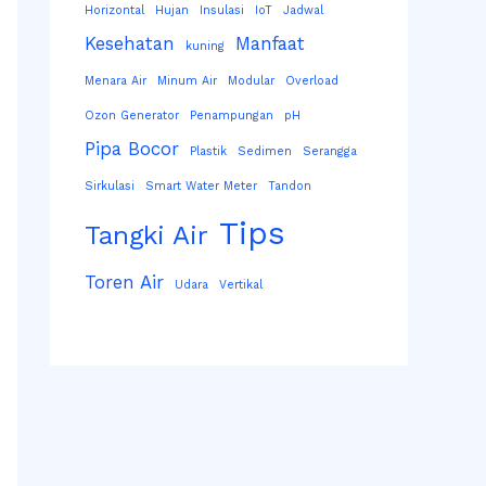
Horizontal
Hujan
Insulasi
IoT
Jadwal
Kesehatan
Manfaat
kuning
Menara Air
Minum Air
Modular
Overload
Ozon Generator
Penampungan
pH
Pipa Bocor
Plastik
Sedimen
Serangga
Sirkulasi
Smart Water Meter
Tandon
Tips
Tangki Air
Toren Air
Udara
Vertikal