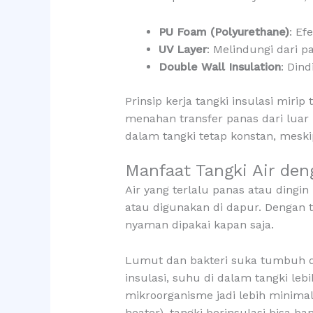
PU Foam (Polyurethane)
: Ef
UV Layer
: Melindungi dari p
Double Wall Insulation
: Din
Prinsip kerja tangki insulasi mirip 
menahan transfer panas dari luar k
dalam tangki tetap konstan, mesk
Manfaat Tangki Air den
Air yang terlalu panas atau dingi
atau digunakan di dapur. Dengan ta
nyaman dipakai kapan saja.
Lumut dan bakteri suka tumbuh d
insulasi, suhu di dalam tangki le
mikroorganisme jadi lebih minima
heater), tangki berinsulasi bisa b