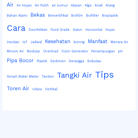
Air
Air Hujan
Air Putih
air sumur
Alasan
Alga
Anak
Arang
Bekas
Bahan Alami
Bersertifikat
Biofilm
Biofilter
Bioplastik
Cara
Disinfektan
Food Grade
Galon
Horizontal
Hujan
Kesehatan
Manfaat
Insulasi
IoT
Jadwal
kuning
Menara Air
Minum Air
Modular
Overload
Ozon Generator
Penampungan
pH
Pipa Bocor
Plastik
Sedimen
Serangga
Sirkulasi
Tips
Tangki Air
Smart Water Meter
Tandon
Toren Air
Udara
Vertikal