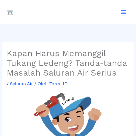
Lewati
A
ke
r
konten
s
i
p
Kapan Harus Memanggil
Tukang Ledeng? Tanda-tanda
Masalah Saluran Air Serius
/
Saluran Air
/ Oleh
Toren.ID