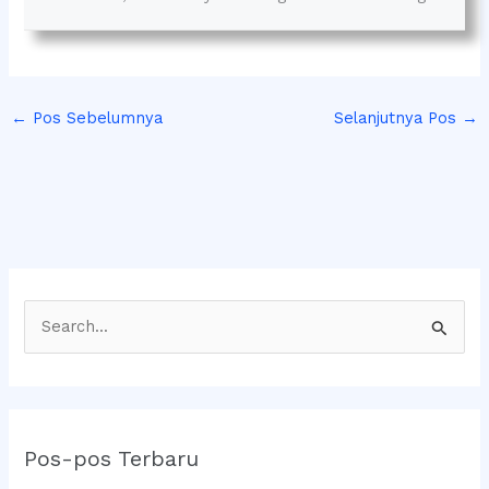
←
Pos Sebelumnya
Selanjutnya Pos
→
C
a
r
i
Pos-pos Terbaru
u