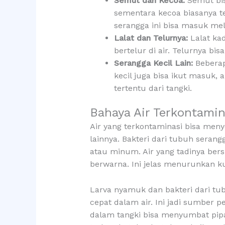
Semut dan Kecoa:
Semut bis
sementara kecoa biasanya t
serangga ini bisa masuk mel
Lalat dan Telurnya:
Lalat ka
bertelur di air. Telurnya bi
Serangga Kecil Lain:
Beberap
kecil juga bisa ikut masuk, 
tertentu dari tangki.
Bahaya Air Terkontamin
Air yang terkontaminasi bisa menye
lainnya. Bakteri dari tubuh sera
atau minum. Air yang tadinya bers
berwarna. Ini jelas menurunkan k
Larva nyamuk dan bakteri dari tu
cepat dalam air. Ini jadi sumber p
dalam tangki bisa menyumbat pipa at