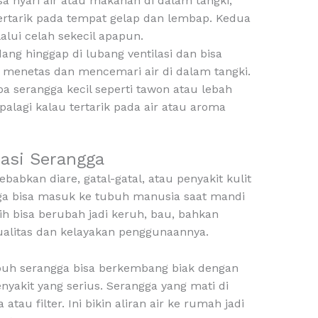
a nyari air atau makanan di dalam tangki,
ertarik pada tempat gelap dan lembap. Kedua
alui celah sekecil apapun.
dang hinggap di lubang ventilasi dan bisa
sa menetas dan mencemari air di dalam tangki.
a serangga kecil seperti tawon atau lebah
apalagi kalau tertarik pada air atau aroma
asi Serangga
babkan diare, gatal-gatal, atau penyakit kulit
ngga bisa masuk ke tubuh manusia saat mandi
ih bisa berubah jadi keruh, bau, bahkan
ualitas dan kelayakan penggunaannya.
buh serangga bisa berkembang biak dengan
enyakit yang serius. Serangga yang mati di
au filter. Ini bikin aliran air ke rumah jadi