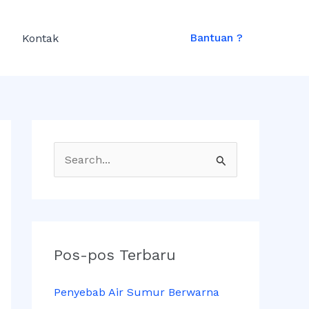
A
r
Bantuan ?
Kontak
s
i
p
C
a
r
i
u
Pos-pos Terbaru
n
Penyebab Air Sumur Berwarna
t