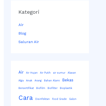
Kategori
Air
Blog
Saluran Air
Air
Air Hujan
Air Putih
air sumur
Alasan
Bekas
Alga
Anak
Arang
Bahan Alami
Bersertifikat
Biofilm
Biofilter
Bioplastik
Cara
Disinfektan
Food Grade
Galon