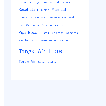
Horizontal
Hujan
Insulasi
IoT
Jadwal
Kesehatan
Manfaat
kuning
Menara Air
Minum Air
Modular
Overload
Ozon Generator
Penampungan
pH
Pipa Bocor
Plastik
Sedimen
Serangga
Sirkulasi
Smart Water Meter
Tandon
Tips
Tangki Air
Toren Air
Udara
Vertikal